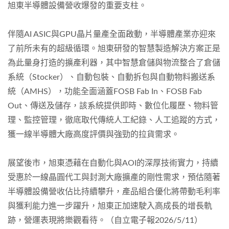
旭東半導體設備營收爆發的重要支柱。
伴隨AI ASIC與GPU晶片量產全面啟動，半導體產業亦迎來
了前所未有的超級循環。旭東研發的智慧製造解決方案正是
為此量身打造的擴產利器，其中智慧倉儲與物流整合了倉儲
系統（Stocker）、自動包裝、自動拆包與自動物料搬送系
統（AMHS），功能全面涵蓋FOSB Fab In、FOSB Fab
Out、傳送及儲存，該系統提供即時、數位化履歷、物料管
理、監控管理，徹底取代傳統人工紀錄、人工追蹤的方式，
獲一線半導體大廠高度評價與強勁的拉貨需求。
展望後市，旭東憑藉在自動化與AOI的深厚技術實力，持續
受惠於一線晶圓代工與封測大廠擴產的剛性需求，預估隨著
半導體設備營收佔比持續攀升，產品組合優化將帶動毛利率
與獲利能力進一步躍升，旭東正加速駛入高成長的增長軌
跡，營運表現將樂觀看待。（自立電子報2026/5/11）