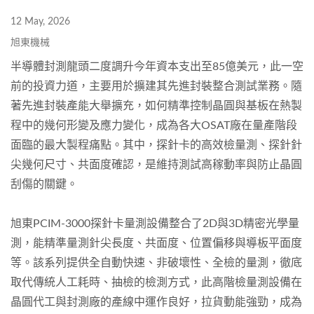
12 May, 2026
旭東機械
半導體封測龍頭二度調升今年資本支出至85億美元，此一空
前的投資力道，主要用於擴建其先進封裝整合測試業務。隨
著先進封裝產能大舉擴充，如何精準控制晶圓與基板在熱製
程中的幾何形變及應力變化，成為各大OSAT廠在量產階段
面臨的最大製程痛點。其中，探針卡的高效檢量測、探針針
尖幾何尺寸、共面度確認，是維持測試高稼動率與防止晶圓
刮傷的關鍵。
旭東PCIM-3000探針卡量測設備整合了2D與3D精密光學量
測，能精準量測針尖長度、共面度、位置偏移與導板平面度
等。該系列提供全自動快速、非破壞性、全檢的量測，徹底
取代傳統人工耗時、抽檢的檢測方式，此高階檢量測設備在
晶圓代工與封測廠的產線中運作良好，拉貨動能強勁，成為