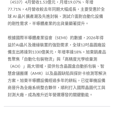
（4537）4月營收1.53億元，月增19.07%、年增
77.71%，4月營收較去年同期大幅成長，主要受惠於全
球 AI 晶片擴產潮及先進封裝、測試介面對自動化設備
的剛性需求，半導體產業的出貨量顯著提升。
根據國際半導體產業協會（SEMI）的數據，2026年得
益於AI晶片及邊緣裝置的強勁需求，全球12吋晶圓廠設
備支出將達到1330億美元，年增率達18%。旭東銷產品
售聚焦「自動化包裝物流」與「高精度光學檢量測
（AOI）」兩大領域，提供包含晶圓盒自動拆包裝、智
慧倉儲搬運（AMR）以及晶圓缺陷與探針卡檢測等解決
方案。旭東半導體設備經過多年的耕耘，已從單機設備
商晉升為全廠系統整合夥伴，順利打入國際晶圓代工與
封測大廠，成為推升近年營運爆發的關鍵動能。