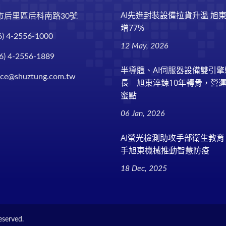
AI先進封裝設備拉貨升溫 旭
市后里區后科南路30號
增77%
6) 4-2556-1000
12 May, 2026
6) 4-2556-1889
半導體、AI伺服器設備雙引
ice@shuztung.com.tw
長 旭東淬鍊10年轉骨，營
蜜點
06 Jan, 2026
AI螢光檢測助攻手部衛生教
手旭東機械推動智慧防疫
18 Dec, 2025
eserved.