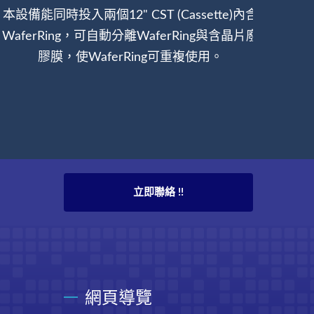
本設備能同時投入兩個12" CST (Cassette)內含
8"及
WaferRing，可自動分離WaferRing與含晶片廢
拍，滿
膠膜，使WaferRing可重複使用。
立即聯絡 !!
網頁導覽