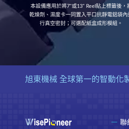
觀高速飛
本設備應用於將7"或13" Reel貼上標籤後，
，並保留
乾燥劑、濕度卡一同置入平口抗靜電鋁袋內
行真空密封；可選配紙盒成形模組。
旭東機械 全球第一的智動化
聯