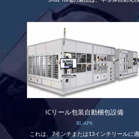
ICリール包装自動梱包設備
RL-APK
びOQC
これは、7インチまたは13インチリールに