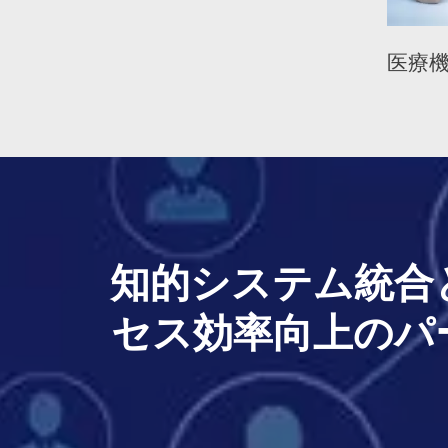
プレイ機器
医療機器
知的システム統合
セス効率向上のパ