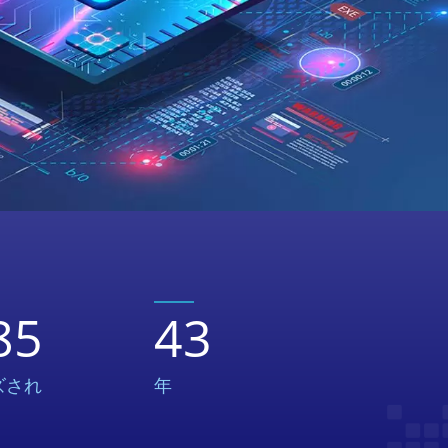
85
43
ズされ
年