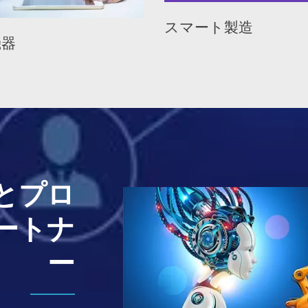
スマート製造
半導体
とプロ
ートナ
ー