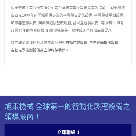
旭東機械工業股份有限公司是台灣專業電子設備產業製造商。 旭東機械
自西元1979年起開始提供專業的半導體自動化設備, 半導體檢量測設備,
顯示器整廠設備, 面板模組段整廠規劃, 晶圓盒包裝設備...等服務。 擁有
超過45年的專業經驗, 旭東機械總是可以達成客戶各項品質要求。
請立即瀏覽我們各項專業產品服務
自動包裝設備
,
自動光學檢測設備
,
自動光學檢測設備
或
立即聯絡我們
。
旭東機械 全球第一的智動化製程設備之
領導廠商！
立即聯絡 !!