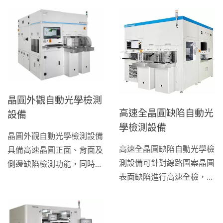
晶圓外觀自動光學檢測
高速全晶圓缺陷自動光
設備
學檢測設備
晶圓外觀自動光學檢測設備
高速全晶圓缺陷自動光學檢
具備高速晶圓正面、背面及
測設備可針對線路圖案晶圓
側邊缺陷檢測功能，同時滿
表面缺陷進行高速全檢，檢
足晶圓生產的IQC、IPQC、
測解析度可以根據客戶需求
OQC等流程監控，並可取
進行顯微物鏡倍率切換，針
代人工作業、提昇晶圓檢測
對12吋矽晶圓在1.1微米的
速度及準確性，降低誤檢