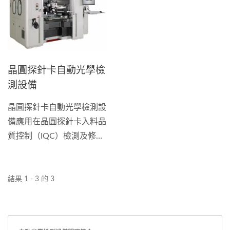
像素解析條件下，檢測速度
率，自動數據上報儲存分
可以達到每小時30片以上。
析，符合智能產線智動化之
檢測載台可以針對矽晶圓及
需求。
玻璃晶圓是否允許晶背可否
晶圓探針卡自動光學檢
碰觸進行客製化設計，檢測
測設備
缺陷圖像透過SECS...
晶圓探針卡自動光學檢測設
備應用在晶圓探針卡入料品
質控制（IQC）檢測及修補
檢測，檢測項目包含探針尖
平面度、探針長度、探針直
徑、探針位置偏移、探針導
結果 1 - 3 的 3
板平面度、螺絲高度及印刷
電路板電子元件。並具備人
工調針立體光學顯微影像平