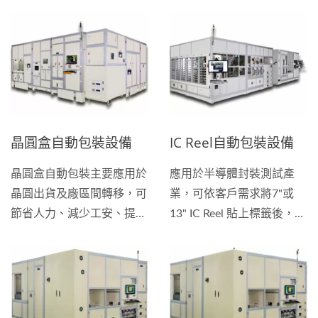
晶圓盒自動包裝設備
IC Reel自動包裝設備
晶圓盒自動包裝主要應用於
應用於半導體封裝測試產
晶圓出貨及廠區間轉移，可
業，可依客戶需求將7"或
節省人力、減少工安、提升
13" IC Reel 貼上標籤後，將
晶圓包裝品質、確保晶圓盒
乾燥劑、濕度卡一同置入平
包裝之氣密性，有效降低人
口抗靜電鋁袋內進行真空密
工作業產生之晶圓破片風
封，亦可另外搭配紙盒成形
險。可依客戶需求將晶圓盒
模組。可節省人力成本、減
（FOUP、FOSB）、乾燥
少工安、提昇IC...