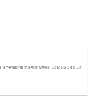
 顯示器整廠設備, 面板模組段整廠規劃, 晶圓盒包裝設備製造經