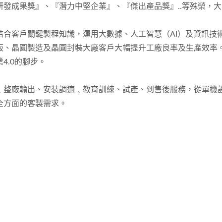
發成果獎』、『潛力中堅企業』、『傑出產品獎』..等殊榮，
結合客戶關鍵製程知識，運用大數據、人工智慧（AI）及資訊技
板、晶圓製造及晶圓封裝⼤廠客戶大幅提升工廠良率及生產效率
4.0的腳步。
﹑整廠輸出、安裝調適﹑教育訓練、試產、到售後服務，從單機
全方面的客製需求。