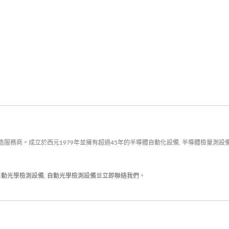
務商。成立於西元1979年並擁有超過45年的半導體自動化設備, 半導體檢量測設備,
自動光學檢測設備
,
自動光學檢測設備
並
立即聯絡我們
。