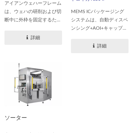
アイアンウェハーフレーム
は、ウェハの研削および切
MEMS ICパッケージング
断中に外枠を固定するため
システムは、自動ディスペ
に主に使用され、フレーム
ンシング+AOI+キャップマ
は繰り返し再利用およびク
ウント機能が組み合わさ
詳細
リーニングが可能です。こ
れ、柔軟な設計により、前
詳細
の装置は、ウェハアイアン
後の自動積み込み/積み出
フレームのフィルムを自動
しを装備することができ、
的に取り除くことができ、
お客様の生産ラインのニー
残留ウェハの検出、残留接
ズを満たします。
着剤のクリーニング、およ
びアイアンフレームの袋詰
めを自動的に行う機能を備
えています。
ソーター