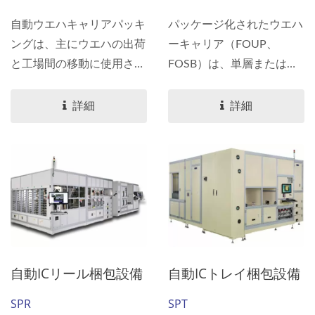
自動ウエハキャリアパッキ
パッケージ化されたウエハ
ングは、主にウエハの出荷
ーキャリア（FOUP、
と工場間の移動に使用さ
FOSB）は、単層または二
れ、労働力を節約し、作業
重層の袋から分離すること
の安全性の問題を減少さ
ができ、顧客のニーズに応
詳細
詳細
せ、ウエハの包装品質を向
じて同時にデータを読み取
上させ、ウエハキャリア包
り/確認することができま
装の気密性を確保し、手作
す。これにより、労働コス
業によるウエハの破片リス
トを削減し、手作業による
クを効果的に減少させるこ
開封の誤りや作業安全上の
とができます。ウエハキャ
問題、人為的に引き起こさ
リア（FOUP、FOSB）、
れるウエハーの破損のリス
乾燥剤パケット、湿度カー
クを効果的に軽減し、製品
自動ICリール梱包設備
自動ICトレイ梱包設備
ド、顧客ラベルは、顧客の
の品質を維持し、スマート
ニーズに応じて指定された
な生産ラインのニーズに対
SPR
SPT