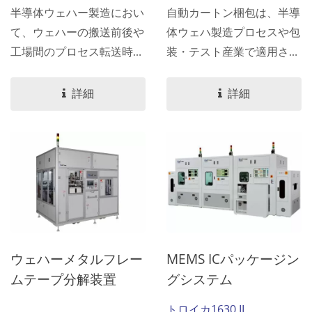
半導体ウェハー製造におい
自動カートン梱包は、半導
て、ウェハーの搬送前後や
体ウェハ製造プロセスや包
工場間のプロセス転送時に
装・テスト産業で適用され
ウェハーキャリアを自動的
ています。アルミ袋で梱包
に包装する自動HWSパッ
されたウェハキャリアを手
詳細
詳細
キングが使用されていま
動で材料保管位置に配置し
す。...
た後、ラベルが読み取られ
クライアントデータベース
と比較され、それから空の
形成されたカートンの給紙
ユニットに順番に積み込ま
れます。最後に、シールユ
ニットによってカートンが
ウェハーメタルフレー
MEMS ICパッケージン
テープで封され、自動梱包
ムテープ分解装置
グシステム
が完了します。
トロイカ1630 II