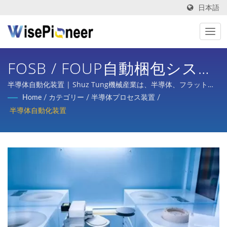
日本語
FOSB / FOUP自動梱包システ
ム、インテリジェントロジス
半導体自動化装置 | Shuz Tung機械産業は、半導体、フラットパ
ネルディスプレイプロセス、プリント基板、インテリジェント医
Home
/
カテゴリー
/
半導体プロセス装置
/
ティクス自動化 | インテリジ
療画像、自転車のターンキープランニング、自動車、スクータ
半導体自動化装置
ー、さまざまな産業の部品加工において、国内外の主要企業から
ェントプロセス装置 For
相当な信頼と支持を得ています。
Industry 4.0. 製造 | Shuz
Tung