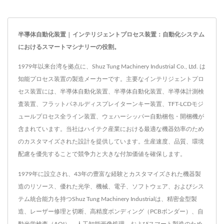
半導体自動化装置 | インテリジェントプロセス装置：自動化システム
におけるスマートマシナリーの役割。
1979年以来台湾を拠点に、Shuz Tung Machinery Industrial Co., Ltd. は
知能プロセス装置の製造メーカーです。主要なインテリジェントプロ
セス装置には、半導体自動化装置、半導体自動化装置、半導体計測検
査装置、フラットパネルディスプレイターンキー装置、TFT-LCDモジ
ュールプロセス全ライン装置、ウェハーシッパー自動梱包・開梱機が
含まれています。当社はハイテク産業における最適な機器効率のため
のカスタマイズされた設計を提供しています。生産速度、品質、環境
配慮を優先することで競争力と大きな付加価値を確保します。
1979年に設立され、43年の豊富な経験とカスタマイズされた機器製
造のリソース、優れた光学、機械、電子、ソフトウェア、およびシス
テム統合能力を持つShuz Tung Machinery Industrialは、精密金型製
造、レーザー修理と切断、高精度ボンディング（PCBボンダー）、自
動光学検査（AOI）、人工知能画像処理、およびスマート製造のため