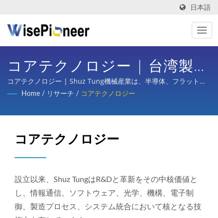
日本語
コアテクノロジー | 台湾製の
インテリジェントプロセス装
コアテクノロジー | Shuz Tung機械産業は、半導体、フラットパ
ネルディスプレイプロセス、プリント基板、インテリジェント医
Home
/
リサーチ
/
コアテクノロジー
置 | Shuz Tung
療画像、自転車のターンキープランニング、自動車、スクータ
ー、さまざまな産業の部品加工において、国内外の主要企業から
相当な信頼と支持を得ています。
コアテクノロジー
設立以来、Shuz TungはR&Dと革新をその中核価値と
し、情報通信、ソフトウェア、光学、機構、電子制
御、製造プロセス、システム統合において核となる技