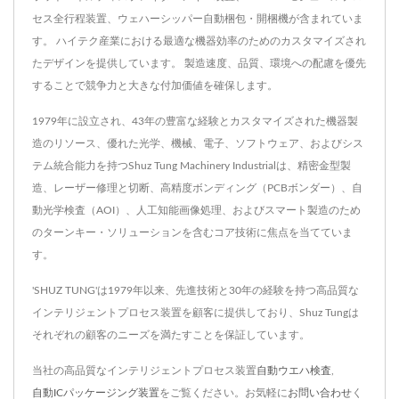
セス全行程装置、ウェハーシッパー自動梱包・開梱機が含まれていま
す。 ハイテク産業における最適な機器効率のためのカスタマイズされ
たデザインを提供しています。 製造速度、品質、環境への配慮を優先
することで競争力と大きな付加価値を確保します。
1979年に設立され、43年の豊富な経験とカスタマイズされた機器製
造のリソース、優れた光学、機械、電子、ソフトウェア、およびシス
テム統合能力を持つShuz Tung Machinery Industrialは、精密金型製
造、レーザー修理と切断、高精度ボンディング（PCBボンダー）、自
動光学検査（AOI）、人工知能画像処理、およびスマート製造のため
のターンキー・ソリューションを含むコア技術に焦点を当てていま
す。
'SHUZ TUNG'は1979年以来、先進技術と30年の経験を持つ高品質な
インテリジェントプロセス装置を顧客に提供しており、Shuz Tungは
それぞれの顧客のニーズを満たすことを保証しています。
当社の高品質なインテリジェントプロセス装置
自動ウエハ検査
,
自動ICパッケージング装置
をご覧ください。お気軽に
お問い合わせ
く