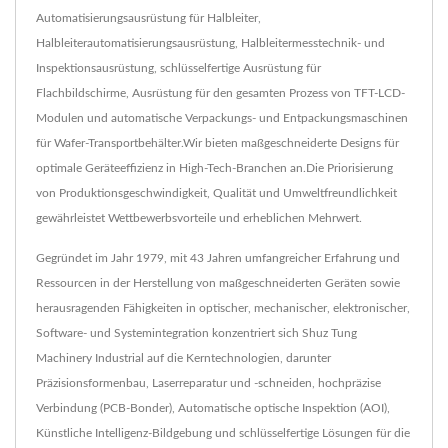
Automatisierungsausrüstung für Halbleiter,
Halbleiterautomatisierungsausrüstung, Halbleitermesstechnik- und
Inspektionsausrüstung, schlüsselfertige Ausrüstung für
Flachbildschirme, Ausrüstung für den gesamten Prozess von TFT-LCD-
Modulen und automatische Verpackungs- und Entpackungsmaschinen
für Wafer-Transportbehälter.Wir bieten maßgeschneiderte Designs für
optimale Geräteeffizienz in High-Tech-Branchen an.Die Priorisierung
von Produktionsgeschwindigkeit, Qualität und Umweltfreundlichkeit
gewährleistet Wettbewerbsvorteile und erheblichen Mehrwert.
Gegründet im Jahr 1979, mit 43 Jahren umfangreicher Erfahrung und
Ressourcen in der Herstellung von maßgeschneiderten Geräten sowie
herausragenden Fähigkeiten in optischer, mechanischer, elektronischer,
Software- und Systemintegration konzentriert sich Shuz Tung
Machinery Industrial auf die Kerntechnologien, darunter
Präzisionsformenbau, Laserreparatur und -schneiden, hochpräzise
Verbindung (PCB-Bonder), Automatische optische Inspektion (AOI),
Künstliche Intelligenz-Bildgebung und schlüsselfertige Lösungen für die