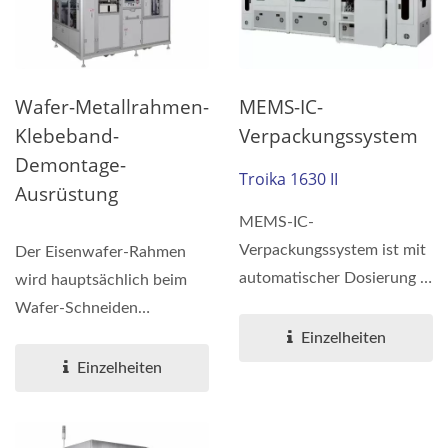
Wafer-Metallrahmen-
MEMS-IC-
Klebeband-
Verpackungssystem
Demontage-
Troika 1630 II
Ausrüstung
MEMS-IC-
Verpackungssystem ist mit
Der Eisenwafer-Rahmen
automatischer Dosierung +
wird hauptsächlich beim
AOI + Cap-
Wafer-Schneiden
Montagefunktion
verwendet, um den
Einzelheiten
kombiniert,...
äußeren...
Einzelheiten