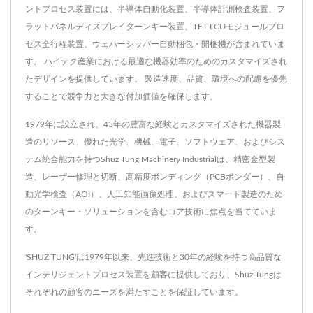
ントプロセス装置には、半導体自動化装置、半導体計測検査装置、フ
ラットパネルディスプレイターンキー装置、TFT-LCDモジュールプロ
セス全行程装置、ウェハーシッパー自動梱包・開梱機が含まれていま
す。 ハイテク産業における最適な機器効率のためのカスタマイズされ
たデザインを提供しています。 製造速度、品質、環境への配慮を優先
することで競争力と大きな付加価値を確保します。
1979年に設立され、43年の豊富な経験とカスタマイズされた機器製
造のリソース、優れた光学、機械、電子、ソフトウェア、およびシス
テム統合能力を持つShuz Tung Machinery Industrialは、精密金型製
造、レーザー修理と切断、高精度ボンディング（PCBボンダー）、自
動光学検査（AOI）、人工知能画像処理、およびスマート製造のため
のターンキー・ソリューションを含むコア技術に焦点を当てていま
す。
'SHUZ TUNG'は1979年以来、先進技術と30年の経験を持つ高品質な
インテリジェントプロセス装置を顧客に提供しており、Shuz Tungは
それぞれの顧客のニーズを満たすことを保証しています。