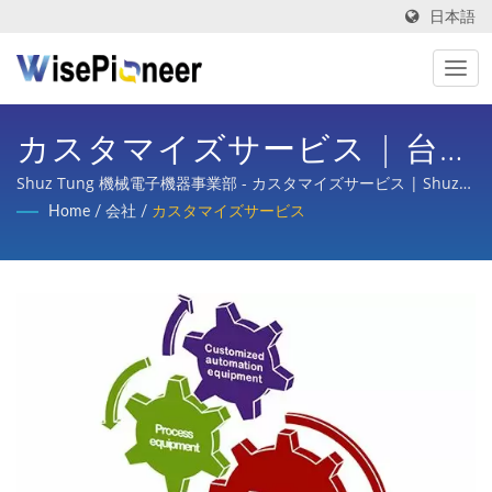
日本語
カスタマイズサービス | 台湾
製のインテリジェントプロセ
Shuz Tung 機械電子機器事業部 - カスタマイズサービス | Shuz
Tung機械産業は、半導体、フラットパネルディスプレイプロセ
Home
/
会社
/
カスタマイズサービス
ス装置 | Shuz Tung
ス、プリント基板、インテリジェント医療画像、自転車のターン
キープランニング、自動車、スクーター、さまざまな産業の部品
加工において、国内外の主要企業から相当な信頼と支持を得てい
ます。