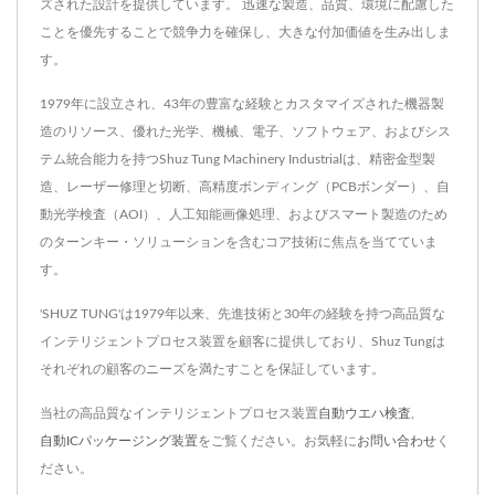
ズされた設計を提供しています。 迅速な製造、品質、環境に配慮した
ことを優先することで競争力を確保し、大きな付加価値を生み出しま
す。
1979年に設立され、43年の豊富な経験とカスタマイズされた機器製
造のリソース、優れた光学、機械、電子、ソフトウェア、およびシス
テム統合能力を持つShuz Tung Machinery Industrialは、精密金型製
造、レーザー修理と切断、高精度ボンディング（PCBボンダー）、自
動光学検査（AOI）、人工知能画像処理、およびスマート製造のため
のターンキー・ソリューションを含むコア技術に焦点を当てていま
す。
'SHUZ TUNG'は1979年以来、先進技術と30年の経験を持つ高品質な
インテリジェントプロセス装置を顧客に提供しており、Shuz Tungは
それぞれの顧客のニーズを満たすことを保証しています。
当社の高品質なインテリジェントプロセス装置
自動ウエハ検査
,
自動ICパッケージング装置
をご覧ください。お気軽に
お問い合わせ
く
ださい。