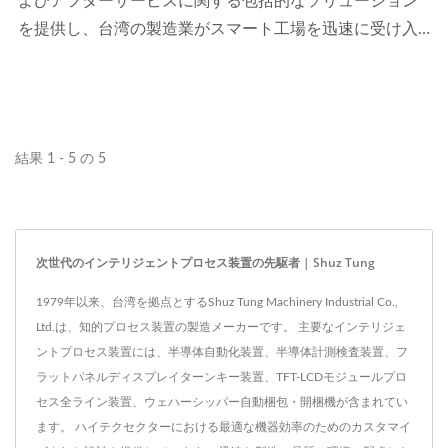
よびアフターサービスに関する包括的なソリューション
を提供し、台湾の製造業がスマート工場を迅速に受け入
れ、工業...
結果 1 - 5 の 5
次世代のインテリジェントプロセス装置の先駆者 | Shuz Tung
1979年以来、台湾を拠点とするShuz Tung Machinery Industrial Co.,
Ltd.は、知的プロセス装置の製造メーカーです。 主要なインテリジェ
ントプロセス装置には、半導体自動化装置、半導体計測検査装置、フ
ラットパネルディスプレイターンキー装置、TFT-LCDモジュールプロ
セス全ライン装置、ウェハーシッパー自動梱包・開梱機が含まれてい
ます。 ハイテクセクターにおける最適な機器効率のためのカスタマイ