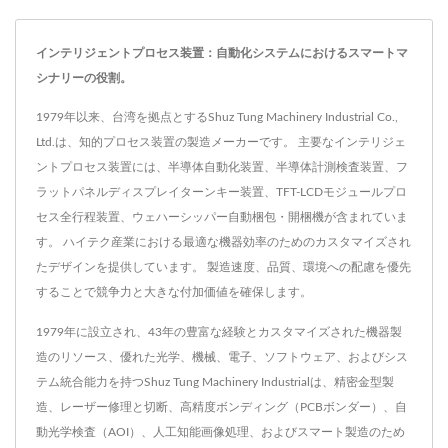
インテリジェントプロセス装置：自動化システムにおけるスマートマ
シナリーの役割。
1979年以来、台湾を拠点とするShuz Tung Machinery Industrial Co.,
Ltd.は、知的プロセス装置の製造メーカーです。 主要なインテリジェ
ントプロセス装置には、半導体自動化装置、半導体計測検査装置、フ
ラットパネルディスプレイターンキー装置、TFT-LCDモジュールプロ
セス全行程装置、ウェハーシッパー自動梱包・開梱機が含まれていま
す。 ハイテク産業における最適な機器効率のためのカスタマイズされ
たデザインを提供しています。 製造速度、品質、環境への配慮を優先
することで競争力と大きな付加価値を確保します。
1979年に設立され、43年の豊富な経験とカスタマイズされた機器製
造のリソース、優れた光学、機械、電子、ソフトウェア、およびシス
テム統合能力を持つShuz Tung Machinery Industrialは、精密金型製
造、レーザー修理と切断、高精度ボンディング（PCBボンダー）、自
動光学検査（AOI）、人工知能画像処理、およびスマート製造のため