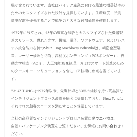
機が含まれています。当社はハイテク産業における最適な機器効率の
ためのカスタマイズされた設計を提供しています。生産速度、品質、
環境配慮を優先することで競争力と大きな付加価値を確保します。
1979年に設立され、43年の豊富な経験とカスタマイズされた機器製
造のリソース、優れた光学、機械、電子、ソフトウェア、およびシス
テム統合能力を持つShuz Tung Machinery Industrialは、精密金型製
造、レーザー修理と切断、高精度ボンディング（PCBボンダー）、自
動光学検査（AOI）、人工知能画像処理、およびスマート製造のため
のターンキー・ソリューションを含むコア技術に焦点を当てていま
す。
'SHUZ TUNG'は1979年以来、先進技術と30年の経験を持つ高品質な
インテリジェントプロセス装置を顧客に提供しており、Shuz Tungは
それぞれの顧客のニーズを満たすことを保証しています。
当社の高品質なインテリジェントプロセス装置
自動ウエハ検査
,
自動ICパッケージング装置
をご覧ください。お気軽に
お問い合わせ
く
ださい。