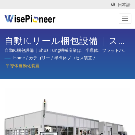
日本語
自動ICリール梱包設備 | スマ
ートマシンの役割：自動化シ
自動IC梱包設備 | Shuz Tung機械産業は、半導体、フラットパネ
ルディスプレイプロセス、プリント基板、インテリジェント医療
Home
/
カテゴリー
/
半導体プロセス装置
/
ステムにおけるスマート機器
画像、自転車のターンキープランニング、自動車、スクーター、
半導体自動化装置
さまざまな産業の部品加工において、国内外の主要企業から相当
の重要性。
な信頼と支持を得ています。