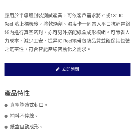
應用於半導體封裝測試產業，可依客戶需求將7"或13" IC
Reel 貼上標籤後，將乾燥劑、濕度卡一同置入平口抗靜電鋁
袋內進行真空密封，亦可另外搭配紙盒成形模組。可節省人
力成本、減少工安、提昇IC Reel捲帶包裝品質並確保其包裝
之氣密性，符合智能產線智動化之需求。
立即詢問
產品特性
真空腔體式封口。
補料不停線。
紙盒自動成形。