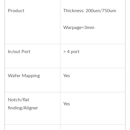
Product
Thickness: 200um/750um
Warpage<3mm
In/out Port
> 4 port
Wafer Mapping
Yes
Notch/flat
Yes
finding/Aligner