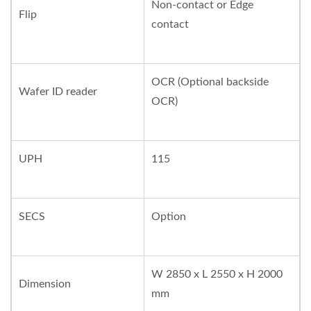
Non-contact or Edge
Flip
contact
OCR (Optional backside
Wafer ID reader
OCR)
UPH
115
SECS
Option
W 2850 x L 2550 x H 2000
Dimension
mm