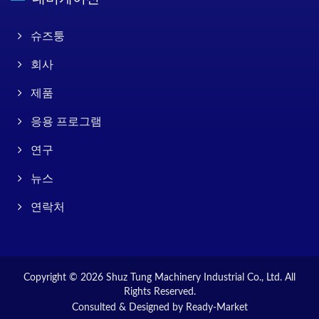
슈즈퉁
회사
제품
응용 프로그램
연구
뉴스
연락처
Copyright © 2026
Shuz Tung Machinery Industrial Co., Ltd.
All
Rights Reserved.
Consulted & Designed by
Ready-Market