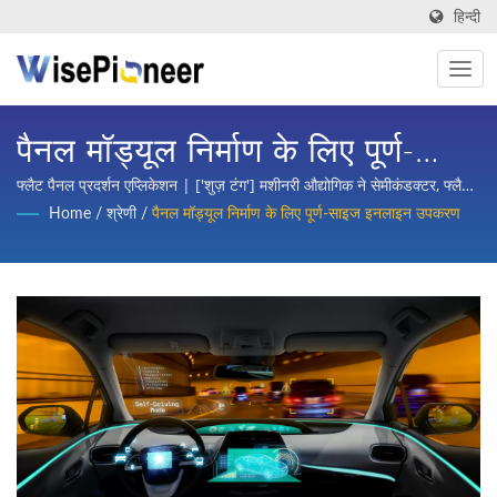
हिन्दी
पैनल मॉड्यूल निर्माण के लिए पूर्ण-
साइज इनलाइन उपकरण | उद्योग 4.0
फ्लैट पैनल प्रदर्शन एप्लिकेशन | ['शुज़ टंग'] मशीनरी औद्योगिक ने सेमीकंडक्टर, फ्लैट
पैनल प्रकारी, प्रिंटेड सर्किट बोर्ड, बुद्धिमान चिकित्सा छवि, साइकिल के लिए टर्नकी
Home
/
श्रेणी
/
पैनल मॉड्यूल निर्माण के लिए पूर्ण-साइज इनलाइन उपकरण
के लिए बुद्धिमान प्रक्रिया उपकरण.
योजना, और ऑटोमोबाइल, स्कूटर और विभिन्न उद्योगों की भागों की प्रसंस्थान और
अंतरराष्ट्रीय प्रमुख कंपनियों से बहुतायत विश्वास और समर्थन जीता है।
विनिर्माण | Shuz Tung