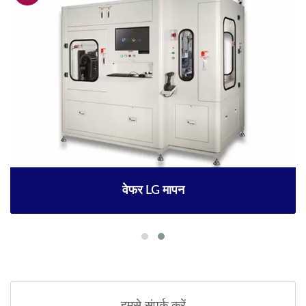
वेफर LG मापन