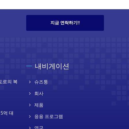
지금 연락하기!!
내비게이션
궤도로의 복
슈즈퉁
회사
제품
15억 대
응용 프로그램
연구