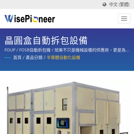
中文 (繁體)
晶圓盒自動拆包設備
FOUP / FOSB自動拆包機 / 旭東不只是機械設備的供應商，更是為
客戶提供製程設備，整合規劃、設計、製造、訓練與整廠售後服務
首頁
/
產品分類
/
半導體自動化設備
的策略合作夥伴。