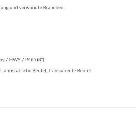
üfung und verwandte Branchen.
ray / HWS / POD (8")
antistatische Beutel, transparente Beutel
Wafer LG-Messung
AOI-Ausrüstung