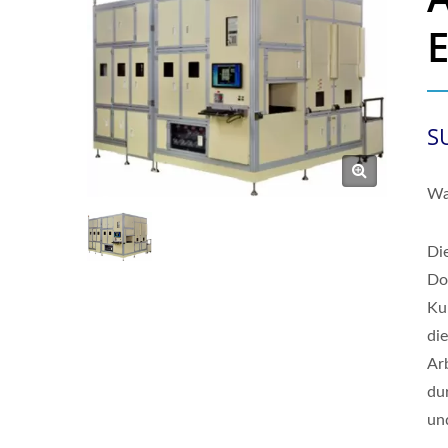
S
Wa
Di
Do
Ku
di
Ar
du
un