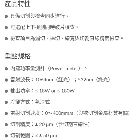
產品特性
具備切割與檢查同步進行。
可選配上下檢測同時破片檢查。
檢查項目為漏切、過切、線寬與切割直線精度檢查。
重點規格
內建功率量測計（Power meter）。
雷射波長：1064nm（紅光）；532nm（綠光）
輸出功率：≤ 18W or ≤ 180W
冷卻方式：氣冷式
雷射切割速度：0〜400mm/s（與欲切割金屬材質有關）
切割精度：± 20 μm（含切割直線性）
切割範圍：≤ ± 50 μm