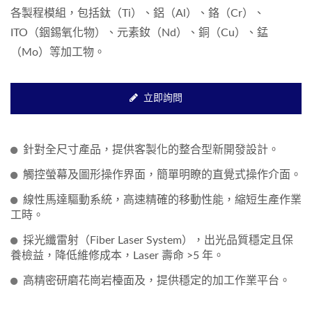
各製程模組，包括鈦（Ti）、鋁（Al）、鉻（Cr）、
ITO（銦錫氧化物）、元素釹（Nd）、銅（Cu）、錳
（Mo）等加工物。
立即詢問
針對全尺寸產品，提供客製化的整合型新開發設計。
觸控螢幕及圖形操作界面，簡單明瞭的直覺式操作介面。
線性馬達驅動系統，高速精確的移動性能，縮短生產作業
工時。
採光纖雷射（Fiber Laser System），出光品質穩定且保
養檢益，降低維修成本，Laser 壽命 >5 年。
高精密研磨花崗岩檯面及，提供穩定的加工作業平台。