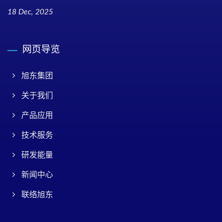
18 Dec, 2025
网页导览
旭东集团
关于我们
产品应用
技术服务
研发能量
新闻中心
联络旭东