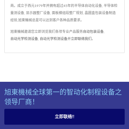
商。成立于西元1979年并拥有超过45年的半导体自动化设备, 半导体检
量测设备, 显示器整厂设备, 面板模组段整厂规划, 晶圆盒包装设备制造
经验,旭東機械总是可以达到客户各种品质要求。
旭東機械邀请您立即浏览我们各项专业产品服务
自动包装设备
,
自动光学检测设备
,
自动光学检测设备
并
立即联络我们
。
旭東機械全球第一的智动化制程设备之
领导厂商！
立即联络!!