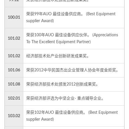
99.12
荣获经济部技术处颁发创新成果奖。
荣获99年AUO 最佳设备供应商。 (Best Equipment
100.01
supplier Award)
荣获100年AUO 最佳设备供应伙伴。 (Appreciations
101.02
To The Excellent Equipment Partner)
101.02
经济部技术处产业创新研发成果奖。
101.06
荣获2012中华民国杰出企业管理人协会年度金炬奖。
101.08
荣获经济部技术处颁发2012创新成果奖。
102.01
荣获经济部评选为中坚企业- 重点辅导企业。
荣获102年AUO 最佳设备供应商。 (Best Equipment
103.02
supplier Award)