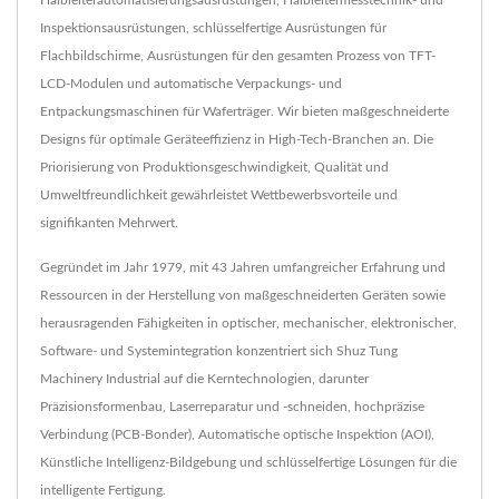
Halbleiterautomatisierungsausrüstungen, Halbleitermesstechnik- und
Inspektionsausrüstungen, schlüsselfertige Ausrüstungen für
Flachbildschirme, Ausrüstungen für den gesamten Prozess von TFT-
LCD-Modulen und automatische Verpackungs- und
Entpackungsmaschinen für Waferträger. Wir bieten maßgeschneiderte
Designs für optimale Geräteeffizienz in High-Tech-Branchen an. Die
Priorisierung von Produktionsgeschwindigkeit, Qualität und
Umweltfreundlichkeit gewährleistet Wettbewerbsvorteile und
signifikanten Mehrwert.
Gegründet im Jahr 1979, mit 43 Jahren umfangreicher Erfahrung und
Ressourcen in der Herstellung von maßgeschneiderten Geräten sowie
herausragenden Fähigkeiten in optischer, mechanischer, elektronischer,
Software- und Systemintegration konzentriert sich Shuz Tung
Machinery Industrial auf die Kerntechnologien, darunter
Präzisionsformenbau, Laserreparatur und -schneiden, hochpräzise
Verbindung (PCB-Bonder), Automatische optische Inspektion (AOI),
Künstliche Intelligenz-Bildgebung und schlüsselfertige Lösungen für die
intelligente Fertigung.