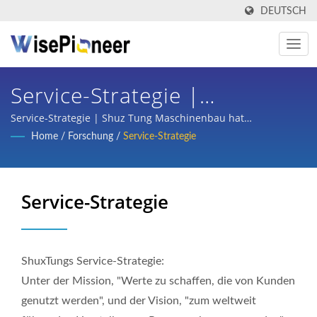
DEUTSCH
Service-Strategie |
Hergestellt In Taiwan
Service-Strategie | Shuz Tung Maschinenbau hat
beträchtliches Vertrauen und Unterstützung von inländischen
Home
/
Forschung
/
Service-Strategie
Intelligente
und internationalen Großunternehmen aus den Bereichen
Halbleiter, Flachbildschirmprozesse, Leiterplatten, intelligente
Prozessausrüstung | Shuz
medizinische Bildgebung, schlüsselfertige Planung für
Service-Strategie
Tung
Fahrräder und Teileverarbeitung von Autos, Rollern und einer
Vielzahl von Branchen gewonnen.
ShuxTungs Service-Strategie:
Unter der Mission, "Werte zu schaffen, die von Kunden
genutzt werden", und der Vision, "zum weltweit