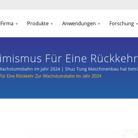
Firma
Produkte
Anwendungen
Forschung
imismus Für Eine Rückkeh
igente Prozessausstattung Fü
Wachstumsbahn im Jahr 2024 | Shuz Tung Maschinenbau hat beträ
 den Bereichen Halbleiter, Flachbildschirmprozesse, Leiterplatte
Für Eine Rückkehr Zur Wachstumsbahn Im Jahr 2024
g
rbeitung von Autos, Rollern und einer Vielzahl von Branchen gewo