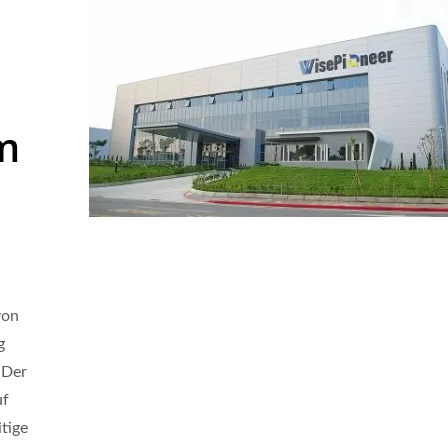
m
von
g
Wafer LG-Messung
AOI-Ausrüstung
 Der
uf
tige