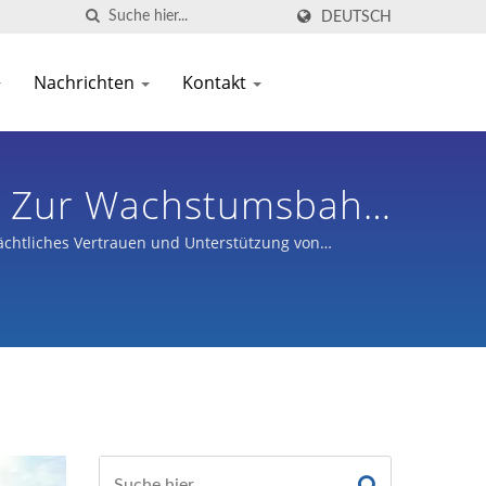
DEUTSCH
Nachrichten
Kontakt
r Zur Wachstumsbahn
r Industrie 4.0.
chtliches Vertrauen und Unterstützung von
n, intelligente medizinische Bildgebung,
nnen.