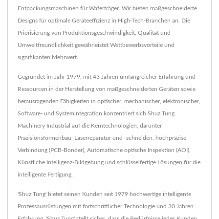
Entpackungsmaschinen für Waferträger. Wir bieten maßgeschneiderte
Designs für optimale Geräteeffizienz in High-Tech-Branchen an. Die
Priorisierung von Produktionsgeschwindigkeit, Qualität und
Umweltfreundlichkeit gewährleistet Wettbewerbsvorteile und
signifikanten Mehrwert.
Gegründet im Jahr 1979, mit 43 Jahren umfangreicher Erfahrung und
Ressourcen in der Herstellung von maßgeschneiderten Geräten sowie
herausragenden Fähigkeiten in optischer, mechanischer, elektronischer,
Software- und Systemintegration konzentriert sich Shuz Tung
Machinery Industrial auf die Kerntechnologien, darunter
Präzisionsformenbau, Laserreparatur und -schneiden, hochpräzise
Verbindung (PCB-Bonder), Automatische optische Inspektion (AOI),
Künstliche Intelligenz-Bildgebung und schlüsselfertige Lösungen für die
intelligente Fertigung.
'Shuz Tung' bietet seinen Kunden seit 1979 hochwertige intelligente
Prozessausrüstungen mit fortschrittlicher Technologie und 30 Jahren
Erfahrung. 'Shuz Tung' stellt sicher, dass die Bedürfnisse jedes Kunden