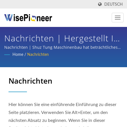
DEUTSCH
Nachrichten | Hergestellt In
Taiwan Intelligente
Nachrichten | Shuz Tung Maschinenbau hat beträchtliches
Vertrauen und Unterstützung von inländischen und
Home
/
Nachrichten
Prozessausrüstung | Shuz
internationalen Großunternehmen aus den Bereichen
Halbleiter, Flachbildschirmprozesse, Leiterplatten, intelligente
Tung
medizinische Bildgebung, schlüsselfertige Planung für
Nachrichten
Fahrräder und Teileverarbeitung von Autos, Rollern und einer
Vielzahl von Branchen gewonnen.
Hier können Sie eine einführende Einführung zu dieser
Seite platzieren. Verwenden Sie Alt+Enter, um den
nächsten Absatz zu beginnen. Wenn Sie in dieser