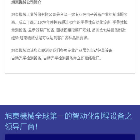
旭東機械公司简介
旭東機械工業股份有限公司是台湾一家专业在电子设备产业的制造服务
商。成立于西元1979年并拥有超过45年的半导体自动化设备, 半导体检
量测设备, 显示器整厂设备, 面板模组段整厂规划, 晶圆盒包装设备制造
经验,旭東機械总是可以达到客户各种品质要求。
旭東機械邀请您立即浏览我们各项专业产品服务
自动包装设备
,
自动光学检测设备
,
自动光学检测设备
并
立即联络我们
。
旭東機械全球第一的智动化制程设备之
领导厂商！