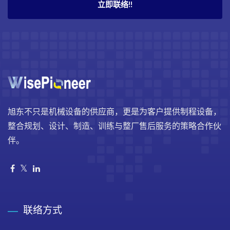
立即联络!!
旭东不只是机械设备的供应商，更是为客户提供制程设备，
整合规划、设计、制造、训练与整厂售后服务的策略合作伙
伴。
联络方式