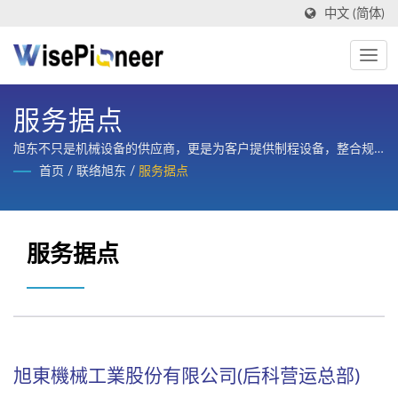
中文 (简体)
服务据点
旭东不只是机械设备的供应商，更是为客户提供制程设备，整合规
划、设计、制造、训练与整厂售后服务的策略合作伙伴。
首页
/
联络旭东
/
服务据点
服务据点
旭東機械工業股份有限公司(后科营运总部)