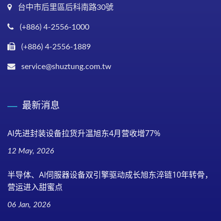
台中市后里區后科南路30號
(+886) 4-2556-1000
(+886) 4-2556-1889
service@shuztung.com.tw
最新消息
AI先进封装设备拉货升温旭东4月营收增77%
12 May, 2026
半导体、AI伺服器设备双引擎驱动成长旭东淬链10年转骨，
营运进入甜蜜点
06 Jan, 2026