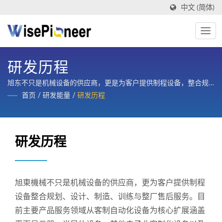
中文 (简体)
研发历程
旭东不只是机械设备的供应商，更是为客户提供制程设备，整合规
划、设计、制造、训练与整厂售后服务的策略合作伙伴。
首页
/
研发能量
/
研发历程
研发历程
旭東機械不只是机械设备的供应商，更为客户提供制程
设备整合规划、设计、制造、训练与整厂售后服务。目
前主要产品服务领域从客制自动化设备为核心扩展涵盖