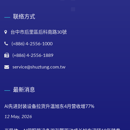
联络方式
台中市后里區后科南路30號
(+886) 4-2556-1000
(+886) 4-2556-1889
service@shuztung.com.tw
最新消息
AI先进封装设备拉货升温旭东4月营收增77%
12 May, 2026