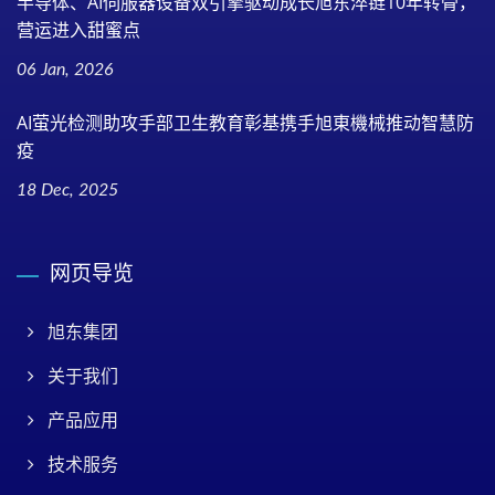
半导体、AI伺服器设备双引擎驱动成长旭东淬链10年转骨，
营运进入甜蜜点
06 Jan, 2026
AI萤光检测助攻手部卫生教育彰基携手旭東機械推动智慧防
疫
18 Dec, 2025
网页导览
旭东集团
关于我们
产品应用
技术服务