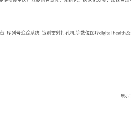
，促使整体生医产业朝向智慧化、系统化、居家化发展，加速台湾
列号追踪系统, 锭剂雷射打孔机.等数位医疗digital health
展示