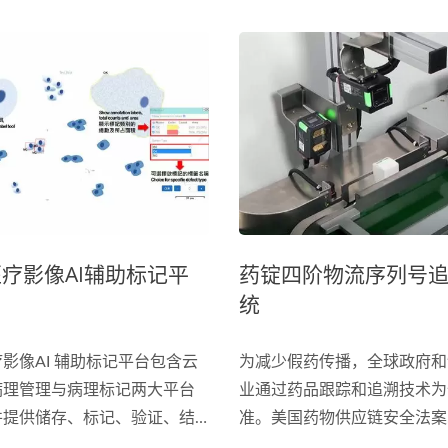
雷射表面形貌量测仪
AOI光学自动检测设
疗影像AI辅助标记平
药锭四阶物流序列号
统
影像AI 辅助标记平台包含云
为减少假药传播，全球政府和
病理管理与病理标记两大平台
业通过药品跟踪和追溯技术为
并提供储存、标记、验证、结
准。美国药物供应链安全法案
功能，同时结合AI深度学习
（DSCSA）规定，同一产品