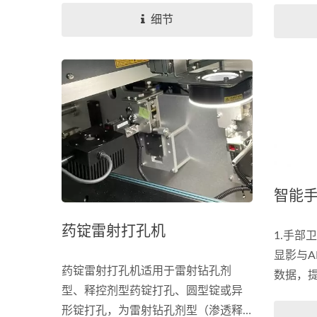
高解析数位影像扫描输出，数位图像
技术，
细节
处理软体提供高精准影像缝合、低失
时有效
真高影像压缩及便利使用的标注工
具。协助现代医疗院所实现个人病历
影像数位储存、即时远距会诊及协同
分析诊断，若再辅以人工智慧影像分
析，将可降低医疗人员判读负担，及
累积资深医师的判读经验以提升全民
医疗品质。
智能
药锭雷射打孔机
1.手部
显影与A
药锭雷射打孔机适用于雷射钻孔剂
数据，提
型、释控剂型药锭打孔、圆型锭或异
观评量
形锭打孔，为雷射钻孔剂型（渗透释
担。寓