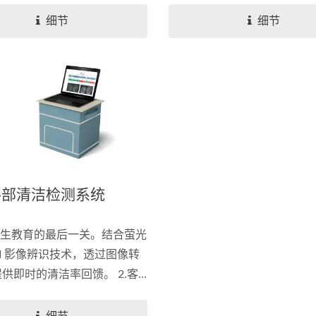
使判断更精准，资料存取更即
售包装到外箱上，需同时采用
细节
细节
。
器可读取的载体（Barcode...
手部清洁检测系统
卫生教育的最后一关。结合萤光
I 影像辨识技术，透过图像转
供即时的清洁率回馈。 2.客
自动上云，减轻工作人员负
教于乐，强化感控第一道防