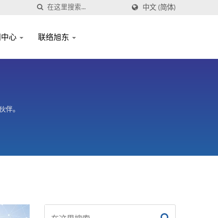
中文 (简体)
闻中心
联络旭东
伙伴。