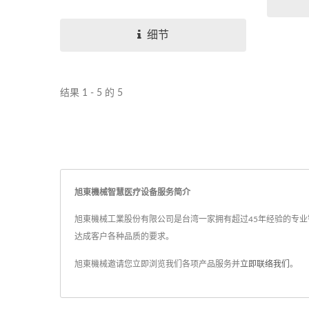
控剂型药）口服给药系统（OROS），
线。
主要糖尿病，高血压，心绞痛，过
细节
敏，哮喘，精神分裂症，流感等治疗
药物。
结果 1 - 5 的 5
旭東機械智慧医疗设备服务简介
旭東機械工業股份有限公司是台湾一家拥有超过45年经验的专业智
达成客户各种品质的要求。
旭東機械邀请您立即浏览我们各项产品服务并
立即联络我们
。