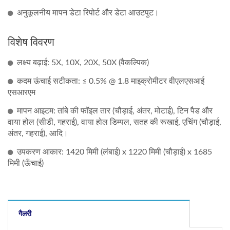
अनुकूलनीय मापन डेटा रिपोर्ट और डेटा आउटपुट।
विशेष विवरण
लक्ष्य बढ़ाई: 5X, 10X, 20X, 50X (वैकल्पिक)
कदम ऊंचाई सटीकता: ≤ 0.5% @ 1.8 माइक्रोमीटर वीएलएसआई
एसआरएम
मापन आइटम: तांबे की फॉइल तार (चौड़ाई, अंतर, मोटाई), टिन पैड और
वाया होल (सीडी, गहराई), वाया होल डिम्पल, सतह की रूखाई, एचिंग (चौड़ाई,
अंतर, गहराई), आदि।
उपकरण आकार: 1420 मिमी (लंबाई) x 1220 मिमी (चौड़ाई) x 1685
मिमी (ऊँचाई)
गैलरी