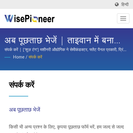
हिन्दी
अब पूछताछ भेजें | ताइवान में बना
बुद्धिमान प्रक्रिया उपकरण | ['शुज़
संपर्क करें | ['शुज़ टंग'] मशीनरी औद्योगिक ने सेमीकंडक्टर, फ्लैट पैनल प्रकारी, प्रिंटेड
सर्किट बोर्ड, बुद्धिमान चिकित्सा छवि, साइकिल के लिए टर्नकी योजना, और ऑटोमोबाइल,
Home
/
संपर्क करें
टंग']
स्कूटर और विभिन्न उद्योगों की भागों की प्रसंस्थान और अंतरराष्ट्रीय प्रमुख कंपनियों से
बहुतायत विश्वास और समर्थन जीता है।
संपर्क करें
अब पूछताछ भेजें
किसी भी अन्य प्रश्न के लिए, कृपया पूछताछ फॉर्म भरें, हम जल्द से जल्द