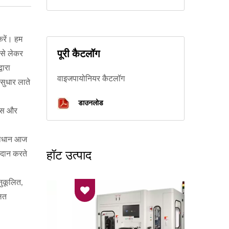
करें। हम
पूरी कैटलॉग
 से लेकर
वारा
वाइजपायोनियर कैटलॉग
सुधार लाते
डाउनलोड
क्स और
समाधान आज
हॉट उत्पाद
रदान करते
नुकूलित,
लित