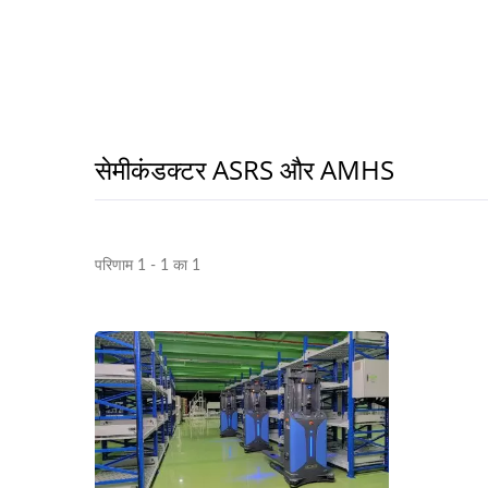
एओआई उपकरण
सेमीकंडक्टर ASRS और AMHS
परिणाम 1 - 1 का 1