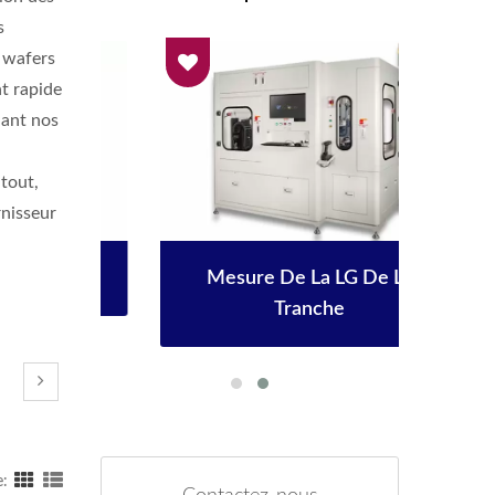
s
 wafers
t rapide
dant nos
tout,
rnisseur
Mesure De La LG De La
Tranche
e: