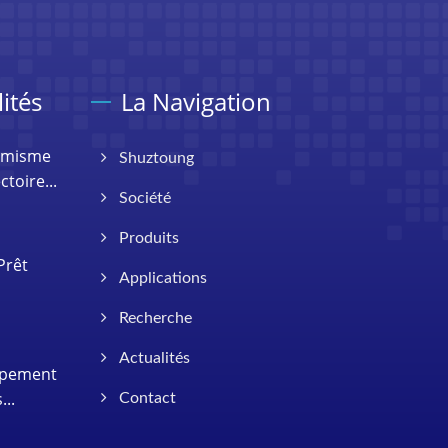
ités
La Navigation
imisme
Shuztoung
toire...
Société
Produits
Prêt
Applications
Recherche
Actualités
ppement
...
Contact