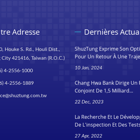
tre Adresse
Dernières Actual
ShuzTung Exprime Son Opt
0, Houke S. Rd., Houli Dist.,
Pour Un Retour À Une Trajec
 City 421416, Taiwan (R.O.C.)
10 Jan, 2024
6) 4-2556-1000
Chang Hwa Bank Dirige Un 
6) 4-2556-1889
Conjoint De 1,5 Milliard...
ice@shuztung.com.tw
22 Dec, 2023
La Recherche Et Le Dévelo
De L'inspection Et Des Tests
27 Apr, 2022