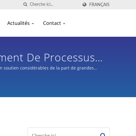
FRANÇAIS
Actualités
Contact
ment De Processus
huz Tung
un soutien considérables de la part de grandes
t, des circuits imprimés, de l'imagerie médicale
 et diverses industries.