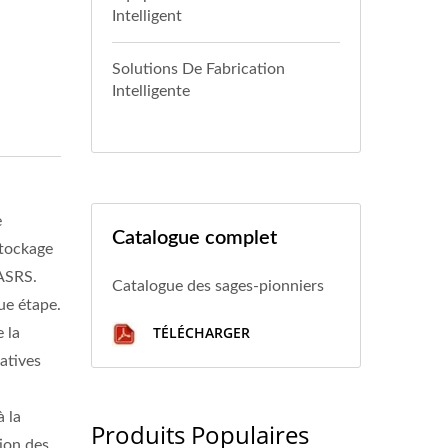
Intelligent
Solutions De Fabrication
Intelligente
e
Catalogue complet
stockage
 ASRS.
Catalogue des sages-pionniers
ue étape.
TÉLÉCHARGER
 la
atives
à la
Produits Populaires
tion des