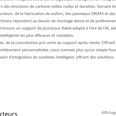
des émissions de carbone nettes nulles et durables. Servant le
ducteurs, de la fabrication de wafers, des panneaux DRAM et des
chinery répondent au besoin de stockage dense et de prélèvemen
rnissons un support de processus fiable adapté à l'ère de l'IA, ai
ntelligente les plus efficaces et rentables.
s, de la consultation pré-usine au support après-vente. Offrant 
 entièrement personnalisées, nous sommes plus qu'un simple fou
ire d'intégration de systèmes intelligent, offrant des solutions
sure De La LG De La
Équipement AOI
Tranche
cteurs
Affichag